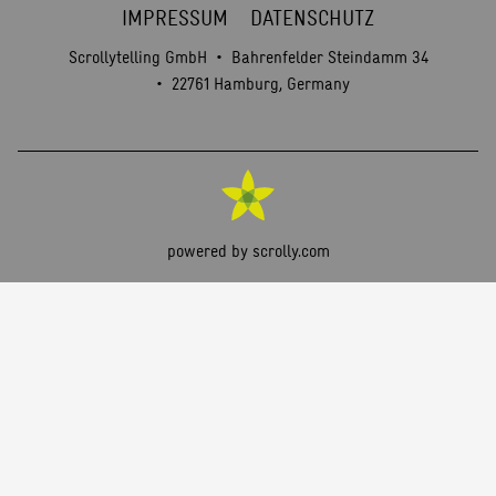
IMPRESSUM
DATENSCHUTZ
Scrollytelling GmbH
Bahrenfelder Steindamm 34
22761
Hamburg
,
Germany
powered by scrolly.com